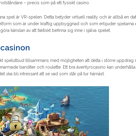
otståndare – precis som på ett fysiskt casino.
na spel är VR-spelen. Detta betyder virtuell reality och är alltså en 
en spelform som är under kraftig uppbyggnad och som erbjuder spelarna
öra känslan av att faktiskt befinna sig inne i själva spelet.
scasinon
iskt spelutbud tillsammans med möjligheten att delta i större uppdra
 enarmade banditer och roulette. Ett bra äventyrscasino kan underhåll
et ska bli intressant att se vad som står på tur härnäst.