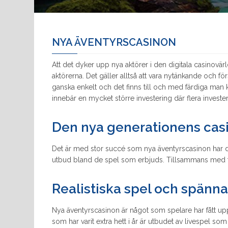
NYA ÄVENTYRSCASINON
Att det dyker upp nya aktörer i den digitala casinovär
aktörerna. Det gäller alltså att vara nytänkande och fö
ganska enkelt och det finns till och med färdiga m
innebär en mycket större investering där flera investe
Den nya generationens cas
Det är med stor succé som nya äventyrscasinon har dykt
utbud bland de spel som erbjuds. Tillsammans med fri
Realistiska spel och spän
Nya äventyrscasinon är något som spelare har fått up
som har varit extra hett i år är utbudet av livespel 