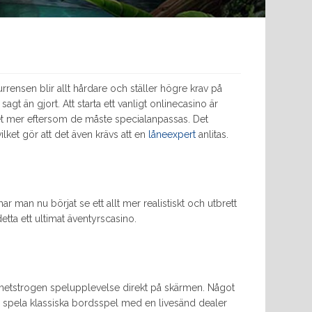
rrensen blir allt hårdare och ställer högre krav på
gt än gjort. Att starta ett vanligt onlinecasino är
t mer eftersom de måste specialanpassas. Det
lket gör att det även krävs att en
låneexpert
anlitas.
 man nu börjat se ett allt mer realistiskt och utbrett
ta ett ultimat äventyrscasino.
ighetstrogen spelupplevelse direkt på skärmen. Något
nu spela klassiska bordsspel med en livesänd dealer