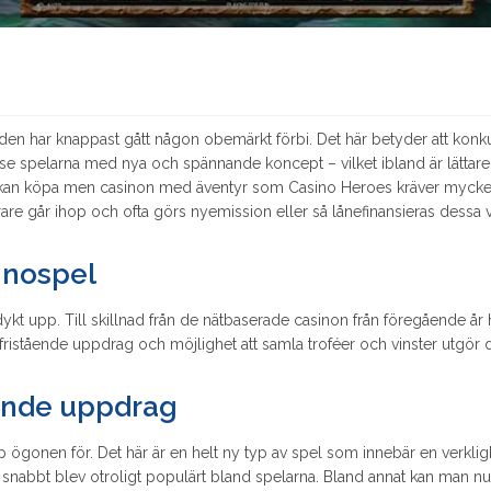
lden har knappast gått någon obemärkt förbi. Det här betyder att konku
rse spelarna med nya och spännande koncept – vilket ibland är lättare sa
an kan köpa men casinon med äventyr som Casino Heroes kräver mycke
rare går ihop och ofta görs nyemission eller så lånefinansieras dessa vi
inospel
 upp. Till skillnad från de nätbaserade casinon från föregående år har
stående uppdrag och möjlighet att samla troféer och vinster utgör det
nande uppdrag
p ögonen för. Det här är en helt ny typ av spel som innebär en verkl
som snabbt blev otroligt populärt bland spelarna. Bland annat kan man 