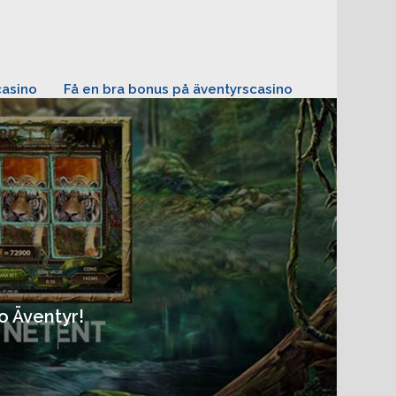
casino
Få en bra bonus på äventyrscasino
o Äventyr!